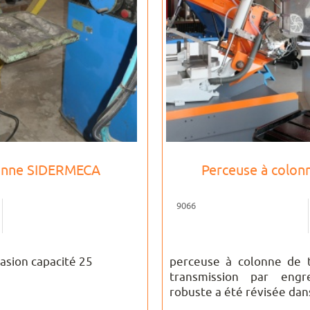
lonne SIDERMECA
Perceuse à colo
9066
asion capacité 25
perceuse à colonne de t
transmission par engr
robuste a été révisée dans