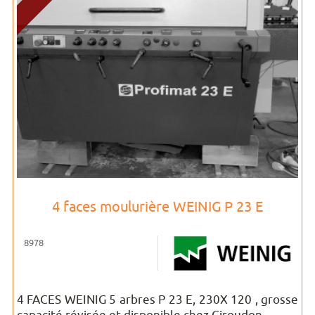
4 faces moulurière WEINIG P 23 E
8978
4 FACES WEINIG 5 arbres P 23 E, 230X 120 , grosse